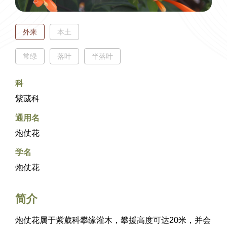
EN
繁
簡
外来
本土
常绿
落叶
半落叶
科
紫葳科
通用名
炮仗花
学名
炮仗花
简介
炮仗花属于紫葳科攀缘灌木，攀援高度可达
20
米，并会