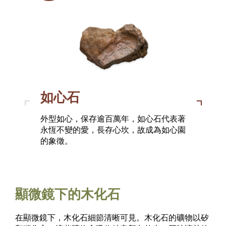
如心石
一對巨型「指環」圍繞著木化「寶石」，
外型如心，保存逾百萬年，如心石代表著
形似V字手勢的木化石，代表著取得各種
由三顆樹幹化石組成，看似三層蛋糕，是
木化石恍如畢業證書，讓學生分享完成學
紋理豐富的木化石，就像向外環抱的雙
象徵終生不渝的誓盟。
永恆不變的愛，長存心坎，故成為如心園
大小成就而帶來的滿足。
慶祝週年紀念的專屬佈景。
業的喜悅，並期盼著人生另一頁新篇
手，表達相聚一刻的情感。
的象徵。
章。
（此藏品現
在
香港科學館古生物展廳展出。）
顯微鏡下的木化石
在顯微鏡下，木化石細節清晰可見。木化石的礦物以矽