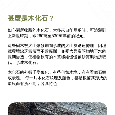
EN
繁
簡
甚麼是木化石？
如心園所收藏的木化石，大多來自印尼爪哇，可追溯到
上新世時期，即260萬至530萬年前的紀元。
這些樹木被火山爆發期間形成的火山灰迅速掩埋，因埋
藏環境缺乏氧氣而不致腐爛，並受含豐富礦物地下水的
長期渗透，使植物原有的木質纖維慢慢被矽質礦物所取
代，形成木化石。
木化石的外觀千變萬化，有些仍如木塊，亦有看似石頭
或炭塊。 每一片木化石紋理及顏色，都是根據其形成的
環境而有所不同，各具特色！